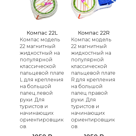
Компас 22L
Компас 22R
Компас модель
Компас модель
22 магнитный
22 магнитный
жидкостный на
жидкостный на
популярной
популярной
классической
классической
пальцевой плате
пальцевой плате
L для крепления
R для крепления
на большой
на большой
палец левой
палец правой
руки. Для
руки. Для
туристов и
туристов и
начинающих
начинающих
ориентировщик
ориентировщик
ов.
ов.