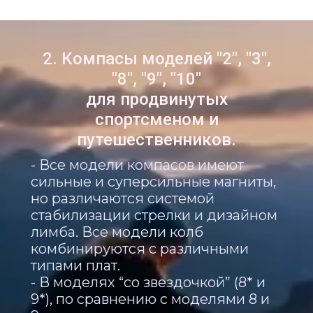
2. Компасы моделей "2", "3",
"8", "9", "10"
для продвинутых
спортсменом и
путешественников.
- Все модели компасов имеют
сильные и суперсильные магниты,
но различаются системой
стабилизации стрелки и дизайном
лимба.
Все модели колб
комбинируются с различными
типами плат.
- В моделях “со звездочкой” (8* и
9*), по сравнению с моделями 8 и