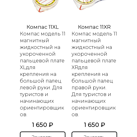
Компас 11XL
Компас 11XR
Компас модель 11
Компас модель 11
магнитный
магнитный
жидкостный
на
жидкостный
на
укороченной
укороченной
пальцевой плате
пальцевой плате
XL
для
XR
для
крепления на
крепления на
большой палец
большой
палец
левой руки. Для
правой руки
.
туристов и
Для туристов и
начинающих
начинающих
ориентировщик
ориентировщик
ов.
ов.
1 650 ₽
1 650 ₽