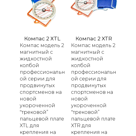
Компас 2 ХTL
Компас 2 XTR
Компас модель 2
Компас модель 2
магнитный с
магнитный с
жидкостной
жидкостной
колбой
колбой
профессиональн
профессиональн
ой серии для
ой серии для
продвинутых
продвинутых
спортсменов на
спортсменов на
новой
новой
укороченной
укороченной
"трековой”
"трековой”
пальцевой плате
пальцевой плате
XTL для
XTR для
крепления на
крепления на