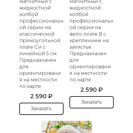
магнитный с
магнитный с
жидкостной
жидкостной
колбой
колбой
профессиональн
профессиональн
ой серии
на
ой серии
на
классической
вело-плате
B
с
прямоугольной
креплением на
плате
C
и c
запястье.
линейкой 5 см.
Предназначен
Предназначен
для
для
ориентировани
ориентировани
я на местности
я на местности
по карте.
по карте.
2 590 ₽
2 590 ₽
Заказать
Заказать