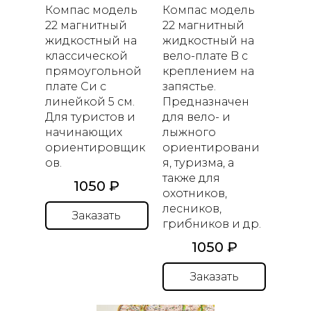
Компас модель
Компас модель
22 магнитный
22 магнитный
жидкостный
на
жидкостный
на
классической
вело-плате
B
с
прямоугольной
креплением на
плате
C
и c
запястье.
линейкой 5 см.
Предназначен
Для туристов и
для вело- и
начинающих
лыжного
ориентировщик
ориентировани
ов.
я, туризма, а
также для
1050 ₽
охотников,
лесников,
Заказать
грибников и др.
1050 ₽
Заказать