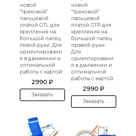
новой
новой
"трековой”
"трековой”
пальцевой
пальцевой
платой GTL для
платой GTR для
крепления на
крепления на
большой палец
большой палец
левой руки. Для
правой руки.
ориентировани
Для
я в движении и
ориентировани
оптимальной
я в движении и
работы с картой.
оптимальной
работы с картой.
2990 ₽
2990 ₽
Заказать
Заказать