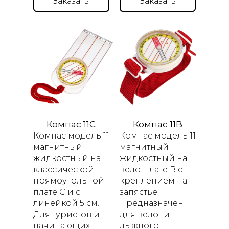
Заказать
Заказать
Компас 11C
Компас 11B
Компас модель 11
Компас модель 11
магнитный
магнитный
жидкостный
на
жидкостный
на
классической
вело-плате
B
с
прямоугольной
креплением на
плате С и c
запястье.
линейкой 5 см.
Предназначен
Для туристов и
для вело- и
начинающих
лыжного