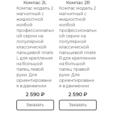
Компас 2L
Компас 2R
Компас модель 2
Компас модель 2
магнитный с
магнитный с
жидкостной
жидкостной
колбой
колбой
профессиональн
профессиональн
ой серии на
ой серии на
популярной
популярной
классической
классической
пальцевой плате
пальцевой плате
L для крепления
R для крепления
на большой
на большой
палец левой
палец правой
руки. Для
руки. Для
ориентировани
ориентировани
я в движении.
я в движении.
2 590 ₽
2 590 ₽
Заказать
Заказать